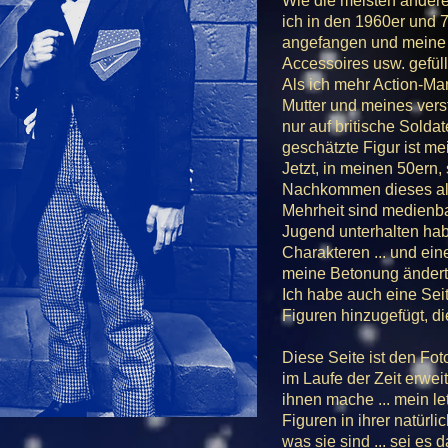
Wie die meisten ander
ich in den 1960er und 
angefangen und meine 
Accessoires usw. gefüll
Als ich mehr Action-M
Mutter und meines vers
nur auf britische Solda
geschätzte Figur ist me
Jetzt, in meinen 50ern
Nachkommen dieses alt
Mehrheit sind medienba
Jugend unterhalten hab
Charakteren ... und eine
meine Betonung ändert 
Ich habe auch eine Sei
Figuren hinzugefügt, di
Diese Seite ist den Fo
im Laufe der Zeit erwei
ihnen mache ... mein let
Figuren in ihrer natür
was sie sind ... sei e