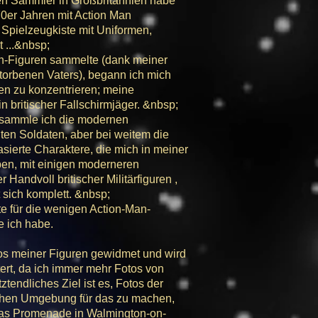
en Sammler in Großbritannien habe
70er Jahren mit Action Man
Spielzeugkiste mit Uniformen,
t ...&nbsp;
an-Figuren sammelte (dank meiner
torbenen Vaters), begann ich mich
ten zu konzentrieren; meine
in britischer Fallschirmjäger. &nbsp;
, sammle ich die modernen
en Soldaten, aber bei weitem die
sierte Charaktere, die mich in meiner
en, mit einigen moderneren
r Handvoll britischer Militärfiguren ,
sich komplett. &nbsp;
te für die wenigen Action-Man-
e ich habe.
tos meiner Figuren gewidmet und wird
tert, da ich immer mehr Fotos von
ztendliches Ziel ist es, Fotos der
lichen Umgebung für das zu machen,
s das Promenade in Walmington-on-