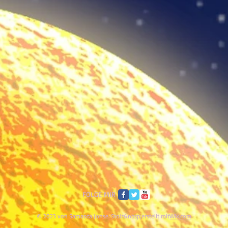
FOLGE MIR
© 2023 von Samanta Jonse. Stolz&nbsp;erstellt mit
Wix.com