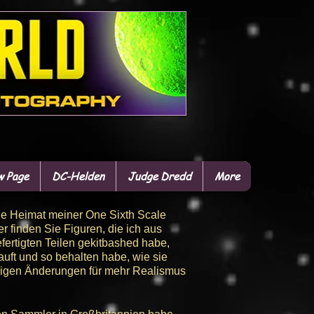
 Page
DC-Helden
Judge Dredd
More
die Heimat meiner One Sixth Scale
r finden Sie Figuren, die ich aus
fertigten Teilen gekitbashed habe,
auft und so behalten habe, wie sie
ügigen Änderungen für mehr Realismus