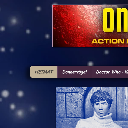
HEIMAT
Donnervögel
Doctor Who - Kl